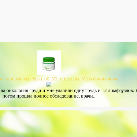
 с ионами серебра (зоб, УЗ, опухоли). Мазь болиголова.
ла онкология груди и мне удалили одну грудь и 12 лимфоузлов. 
потом прошла полное обследование, врачи..