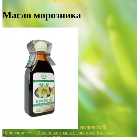
Описание
Отзывы (0)
Масло морозника
увеличить
Производитель:
Целебные травы Северного Кавказа