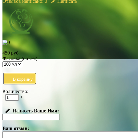
Отзывов написано:
0
Написать
450 руб.
Фасовка (объем)
Количество:
-
+
Написать
Ваше Имя:
Ваш отзыв: