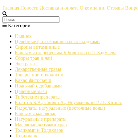
Главная
Новости
Доставка и оплата
О компании
Отзывы
Вопро
Категории
Главная
Целебные фито-комплексы со скидками
Сиропы витаминные
Бальзамы по рецептам Б.Болотова и П.Бадмаева
Сборы трав и чай
Экстракты
Лекарственные травы
Товары при онкологии
Какао-фитосвечи
Иван-чай с добавками
Целебные мази
Тибетские препараты
Болотов Б.В., Свияш А., Неумывакин И.П. Книги.
Гидролаты натуральные (цветочные воды)
Бальзамы масляные
Натуральные препараты
Масляные вытяжки трав
Тодикамп и Тодикларк
Тодикларк