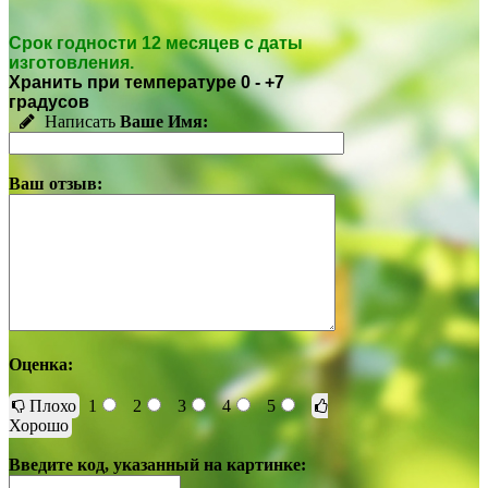
Срок годности 12 месяцев с даты
изготовления.
Хранить при температуре 0 - +7
градусов
Написать
Ваше Имя:
Ваш отзыв:
Оценка:
Плохо
1
2
3
4
5
Хорошо
Введите код, указанный на картинке: