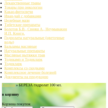
Лекарственные травы
Товары при онкологии
Какао-фитосвечи
Иван-чай с добавками
Целебные мази
Тибетские препараты
Болотов Б.В., Свияш А., Неумывакин
И.П. Книги.
Гидролаты натуральные (цветочные
воды)
Бальзамы масляные
Натуральные препараты
Масляные вытяжки трав
Тодикамп и Тодикларк
Тодикларк
Комплексы со скидками
Комплексное лечение болезней
Документы на продукцию
Главная
»
БЕРЕЗА гидролат 100 мл.
в корзину
Корзина покупок