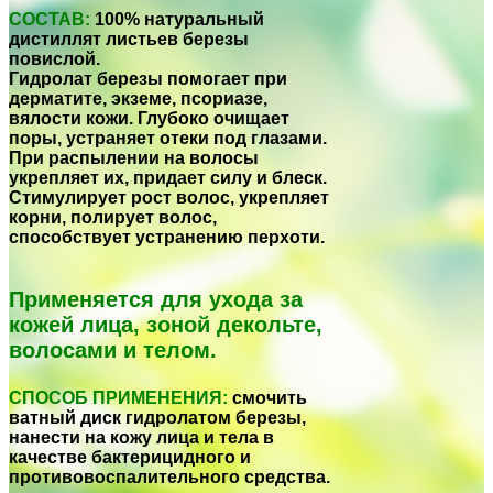
СОСТАВ:
100% натуральный
дистиллят листьев березы
повислой.
Гидролат березы помогает при
дерматите, экземе, псориазе,
вялости кожи. Глубоко очищает
поры, устраняет отеки под глазами.
При распылении на волосы
укрепляет их, придает силу и блеск.
Стимулирует рост волос, укрепляет
корни, полирует волос,
способствует устранению перхоти.
Применяется для ухода за
кожей лица, зоной декольте,
волосами и телом.
СПОСОБ ПРИМЕНЕНИЯ:
смочить
ватный диск гидролатом березы,
нанести на кожу лица и тела в
качестве бактерицидного и
противовоспалительного средства.